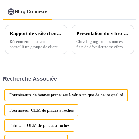
Blog Connexe
Rapport de visite client : Dévoilement du processus de fabrication LG !
Présentation du vibro-pieux à pince latérale de Ligong : la solution ultime pour un enfoncement efficace des pieux
Récemment, nous avons
Chez Ligong, nous sommes
accueilli un groupe de clients
fiers de dévoiler notre vibro-
européens pour visiter notre
pieux à pince latérale de
base de production et avoir un
pointe, conçu pour
aperçu de l'ensemble du
révolutionner les opérations de
processus de fabrication des
battage de pieux grâce à une
accessoires d'excavatrice.
efficacité et une polyvalence
Recherche Associée
inégalées. Caractéristiques
principales...
Fournisseurs de bennes preneuses à vérin unique de haute qualité
Fournisseur OEM de pinces à roches
Fabricant OEM de pinces à roches