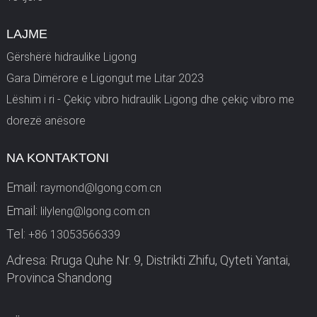
LAJME
Gërshërë hidraulike Ligong
Gara Dimërore e Ligongut me Litar 2023
Lëshim i ri - Çekiç vibro hidraulik Ligong dhe çekiç vibro me
dorezë anësore
NA KONTAKTONI
Email:
raymond@lgong.com.cn
Email:
lilyleng@lgong.com.cn
Tel:
+86 13053566339
Adresa: Rruga Quhe Nr. 9, Distrikti Zhifu, Qyteti Yantai,
Provinca Shandong