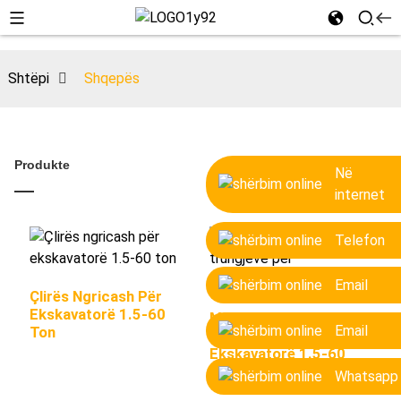
Shtëpi
Shqepës
Produkte
Në
internet
Telefon
Email
Çlirës Ngricash Për
Ekskavatorë 1.5-60
Makina Për Copëtimin E
Email
Ton
Trungjeve Për
Ekskavatorë 1.5-60
Ton
Whatsapp