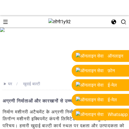
e
ऑनलाइन
फ़ोन
>>
घर
खुदाई बाल्टी
ई-मेल
ई-मेल
अग्रणी निर्माताओं और कारखानों से उच्च गुणवत्ता वाली खुदाई बाल्टियाँ
निर्माण मशीनरी अटैचमेंट के अग्रणी निर्माता और आपूर्तिकर्ता, यंताई
Whatsapp
लिगॉन्ग मशीनरी इक्विपमेंट कंपनी लिमिटेड की ओर से खुदाई बाल्टी का
परिचय। हमारी खुदाई बाल्टी कार्य स्थल पर दक्षता और उत्पादकता को