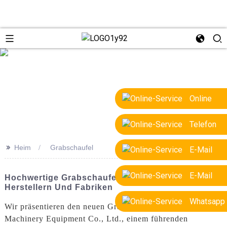
e
Online
Telefon
>>
Heim
Grabschaufel
E-Mail
E-Mail
Hochwertige Grabschaufeln Von Führenden
Herstellern Und Fabriken
Whatsapp
Wir präsentieren den neuen Grablöffel von Yantai Ligong
Machinery Equipment Co., Ltd., einem führenden