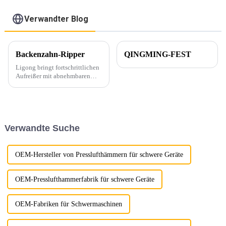
Verwandter Blog
Backenzahn-Ripper
QINGMING-FEST
Ligong bringt fortschrittlichen
Aufreißer mit abnehmbaren
Backenzähnen auf den Markt:
Überlegene Effizienz für
schwierige Aufgaben. Ligong
Machinery freut sich, seine
neueste Innovation
Verwandte Suche
vorzustellen: den
fortschrittlichen Aufreißer mit
abnehmbaren ...
OEM-Hersteller von Presslufthämmern für schwere Geräte
OEM-Presslufthammerfabrik für schwere Geräte
OEM-Fabriken für Schwermaschinen